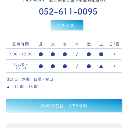
〒457-0807 愛知県名古屋市南区鶴見通2-2
052-611-0095
アクセス
診療時間
月
火
水
木
金
土
日/祝
●
●
●
/
●
●
/
9:00〜12:00
13:30〜
●
●
●
/
●
▲
/
18:00
休診日：木曜・日曜・祝日
▲：14:00～18:00
24時間受付 WEB予約