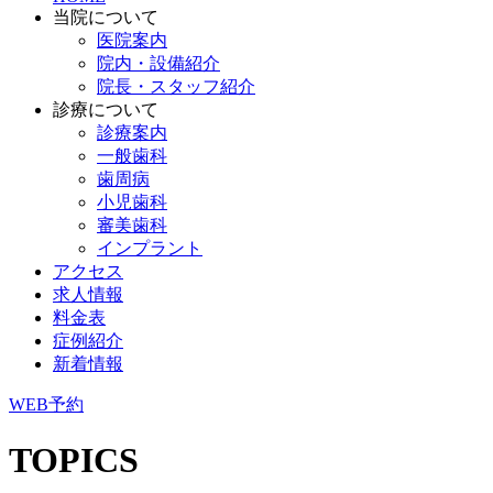
当院について
医院案内
院内・設備紹介
院長・スタッフ紹介
診療について
診療案内
一般歯科
歯周病
小児歯科
審美歯科
インプラント
アクセス
求人情報
料金表
症例紹介
新着情報
WEB予約
TOPICS