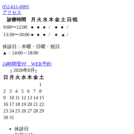
052-611-0095
アクセス
診療時間
月
火
水
木
金
土
日/祝
9:00〜12:00
●
●
●
/
●
●
/
13:30〜18:00
●
●
●
/
●
▲
/
休診日：木曜・日曜・祝日
▲：14:00～18:00
24時間受付 WEB予約
«
2026年8月
»
日
月
火
水
木
金
土
1
2
3
4
5
6
7
8
9
10
11
12
13
14
15
16
17
18
19
20
21
22
23
24
25
26
27
28
29
30
31
休診日