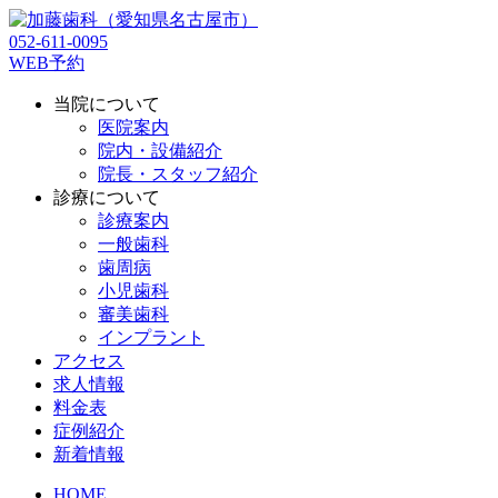
052-611-0095
WEB予約
当院について
医院案内
院内・設備紹介
院長・スタッフ紹介
診療について
診療案内
一般歯科
歯周病
小児歯科
審美歯科
インプラント
アクセス
求人情報
料金表
症例紹介
新着情報
HOME