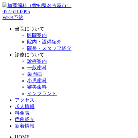
052-611-0095
WEB予約
当院について
医院案内
院内・設備紹介
院長・スタッフ紹介
診療について
診療案内
一般歯科
歯周病
小児歯科
審美歯科
インプラント
アクセス
求人情報
料金表
症例紹介
新着情報
HOME