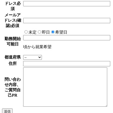
ドレス
必
須
メールア
ドレス(確
認)
必須
未定
即日
希望日
勤務開始
可能日
頃から就業希望
都道府県
住所
問い合わ
せ内容、
ご質問自
己PR