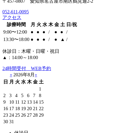
〒457-0807 愛知県名古屋市南区鶴見通2-2
052-611-0095
アクセス
診療時間
月
火
水
木
金
土
日/祝
9:00〜12:00
●
●
●
/
●
●
/
13:30〜18:00
●
●
●
/
●
▲
/
休診日：木曜・日曜・祝日
▲：14:00～18:00
24時間受付 WEB予約
«
2026年8月
»
日
月
火
水
木
金
土
1
2
3
4
5
6
7
8
9
10
11
12
13
14
15
16
17
18
19
20
21
22
23
24
25
26
27
28
29
30
31
休診日