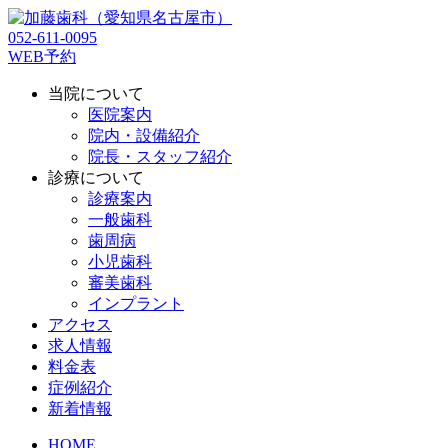
052-611-0095
WEB予約
当院について
医院案内
院内・設備紹介
院長・スタッフ紹介
診療について
診療案内
一般歯科
歯周病
小児歯科
審美歯科
インプラント
アクセス
求人情報
料金表
症例紹介
新着情報
HOME