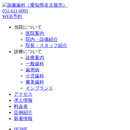
052-611-0095
WEB予約
当院について
医院案内
院内・設備紹介
院長・スタッフ紹介
診療について
診療案内
一般歯科
歯周病
小児歯科
審美歯科
インプラント
アクセス
求人情報
料金表
症例紹介
新着情報
HOME