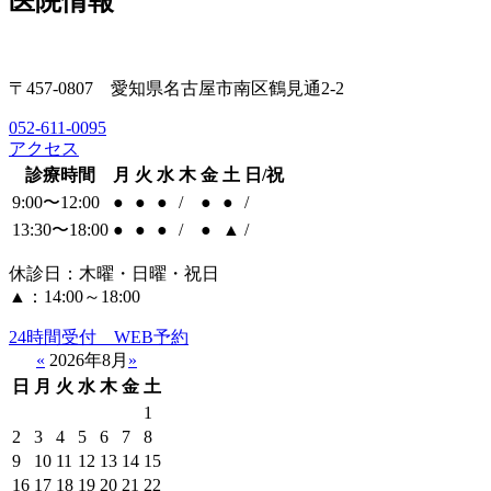
医院情報
〒457-0807 愛知県名古屋市南区鶴見通2-2
052-611-0095
アクセス
診療時間
月
火
水
木
金
土
日/祝
9:00〜12:00
●
●
●
/
●
●
/
13:30〜18:00
●
●
●
/
●
▲
/
休診日：木曜・日曜・祝日
▲：14:00～18:00
24時間受付 WEB予約
«
2026年8月
»
日
月
火
水
木
金
土
1
2
3
4
5
6
7
8
9
10
11
12
13
14
15
16
17
18
19
20
21
22