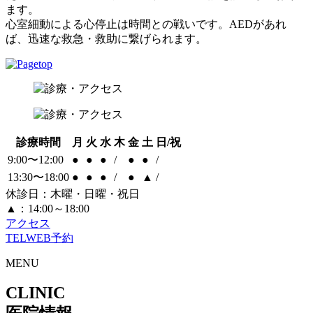
ます。
心室細動による心停止は時間との戦いです。AEDがあれ
ば、迅速な救急・救助に繋げられます。
診療時間
月
火
水
木
金
土
日/祝
9:00〜12:00
●
●
●
/
●
●
/
13:30〜18:00
●
●
●
/
●
▲
/
休診日：木曜・日曜・祝日
▲：14:00～18:00
アクセス
TEL
WEB予約
MENU
CLINIC