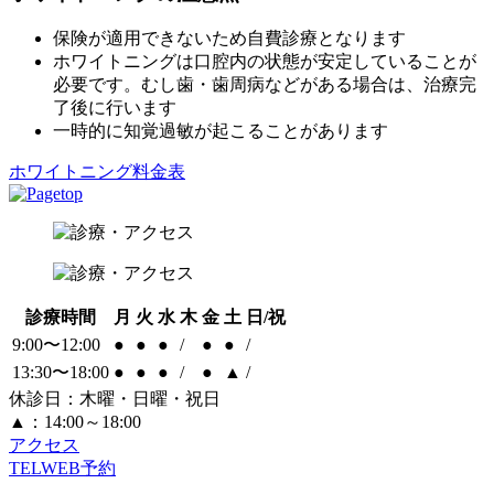
保険が適用できないため自費診療となります
ホワイトニングは口腔内の状態が安定していることが
必要です。むし歯・歯周病などがある場合は、治療完
了後に行います
一時的に知覚過敏が起こることがあります
ホワイトニング料金表
診療時間
月
火
水
木
金
土
日/祝
9:00〜12:00
●
●
●
/
●
●
/
13:30〜18:00
●
●
●
/
●
▲
/
休診日：木曜・日曜・祝日
▲：14:00～18:00
アクセス
TEL
WEB予約