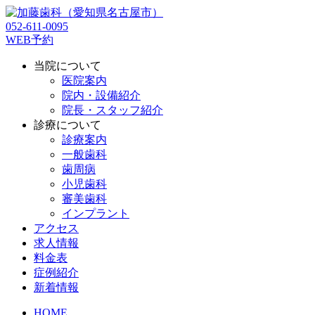
052-611-0095
WEB予約
当院について
医院案内
院内・設備紹介
院長・スタッフ紹介
診療について
診療案内
一般歯科
歯周病
小児歯科
審美歯科
インプラント
アクセス
求人情報
料金表
症例紹介
新着情報
HOME