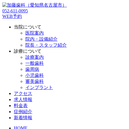
052-611-0095
WEB予約
当院について
医院案内
院内・設備紹介
院長・スタッフ紹介
診療について
診療案内
一般歯科
歯周病
小児歯科
審美歯科
インプラント
アクセス
求人情報
料金表
症例紹介
新着情報
HOME