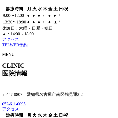
診療時間
月
火
水
木
金
土
日/祝
9:00〜12:00
●
●
●
/
●
●
/
13:30〜18:00
●
●
●
/
●
▲
/
休診日：木曜・日曜・祝日
▲：14:00～18:00
アクセス
TEL
WEB予約
MENU
CLINIC
医院情報
〒457-0807 愛知県名古屋市南区鶴見通2-2
052-611-0095
アクセス
診療時間
月
火
水
木
金
土
日/祝