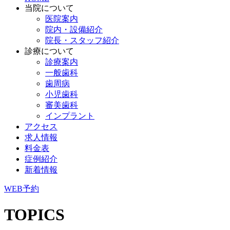
当院について
医院案内
院内・設備紹介
院長・スタッフ紹介
診療について
診療案内
一般歯科
歯周病
小児歯科
審美歯科
インプラント
アクセス
求人情報
料金表
症例紹介
新着情報
WEB予約
TOPICS