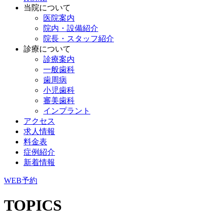
当院について
医院案内
院内・設備紹介
院長・スタッフ紹介
診療について
診療案内
一般歯科
歯周病
小児歯科
審美歯科
インプラント
アクセス
求人情報
料金表
症例紹介
新着情報
WEB予約
TOPICS