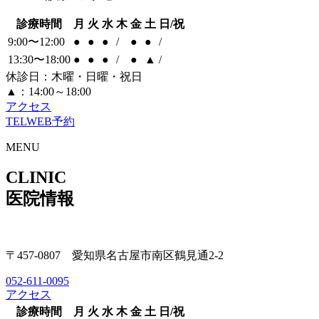
診療時間
月
火
水
木
金
土
日/祝
9:00〜12:00
●
●
●
/
●
●
/
13:30〜18:00
●
●
●
/
●
▲
/
休診日：木曜・日曜・祝日
▲：14:00～18:00
アクセス
TEL
WEB予約
MENU
CLINIC
医院情報
〒457-0807 愛知県名古屋市南区鶴見通2-2
052-611-0095
アクセス
診療時間
月
火
水
木
金
土
日/祝