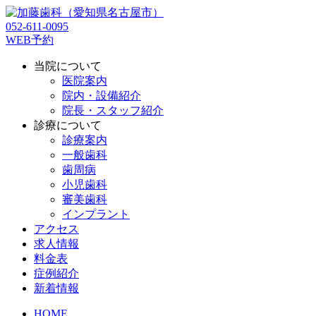
052-611-0095
WEB予約
当院について
医院案内
院内・設備紹介
院長・スタッフ紹介
診療について
診療案内
一般歯科
歯周病
小児歯科
審美歯科
インプラント
アクセス
求人情報
料金表
症例紹介
新着情報
HOME